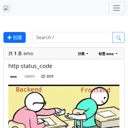
✚ 创建
共
1
条 emo
分类
标签
emo
http status_code
netnr
869
emo