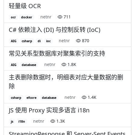
轻量级 OCR
netnr
711
ocr
docker
C# 依赖注入 (DI) 与控制反转 (IoC)
netnr
870
AIG
csharp
di
ioc
常见关系型数据库对聚集索引的支持
netnr
1.8K
AIG
database
主表删除数据时，明细表对应大量数据的删
除
netnr
1.4K
csharp
efcore
database
JS 使用 Proxy 实现多语言 i18n
netnr
1.3K
js
i18n
StreamingResponse 和 Server-Sent Events