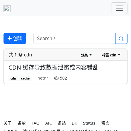
✚ 创建
共
1
条 cdn
分类
标签
cdn
CDN 缓存导致数据泄露或内容错乱
netnr
502
cdn
cache
关于
条款
FAQ
API
备站
DK
Status
留言