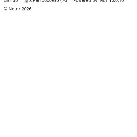
GitHub
渝ICP备15000995号-3
Powered by .NET 10.0.10
© Netnr 2026