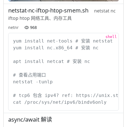
netstat-nc-iftop-htop-smem.sh
netstat nc
iftop htop 网络工具、内存工具
netnr
968
yum install net-tools # 安装 netstat

yum install nc.x86_64 # 安装 nc

apt install netcat # 安装 nc

# 查看占用端口

netstat -tunlp

# tcp6 包含 ipv4? ref: https://unix.stacke
cat /proc/sys/net/ipv6/bindv6only
async/await 解读