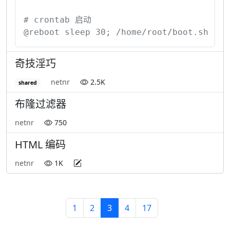
# crontab 启动

@reboot sleep 30; /home/root/boot.sh
奇技淫巧
netnr
2.5K
shared
布隆过滤器
netnr
750
HTML 编码
netnr
1K
1
2
3
4
17