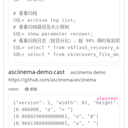
# 查看归档

SQL> archive log list;

# 查看归档路径及大小限制

SQL> show parameter recover;

# 看看归档日志（按百分比），超 90% 随时有宕机的危险
SQL> select * from v$flash_recovery_area_
SQL> select * from v$recovery_file_dest;
asciinema-demo.cast
asciinema demo
https://github.com/asciinema/asciinema
netnr
656
{"version": 2, "width": 81, "height": 20}
[0.006808, "o", "> "]

[0.8880290000000001, "o", "#"]

[0.9601360000000001, "o", " "]
