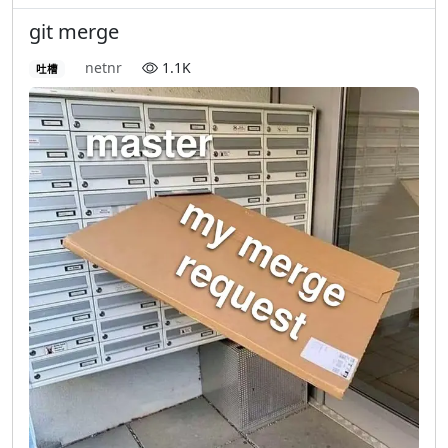
git merge
netnr
1.1K
吐槽