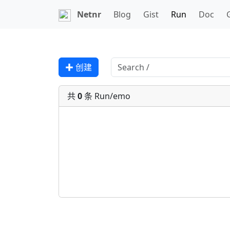
Netnr
Blog
Gist
Run
Doc
✚ 创建
共
0
条 Run/emo