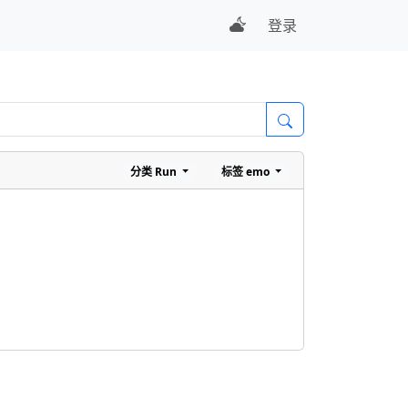
登录
分类
Run
标签
emo