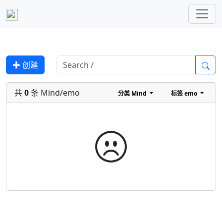
✚ 创建
共
0
条 Mind/emo
分类
Mind
标签
emo