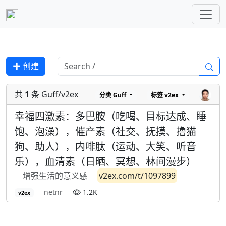
✚ 创建
共
1
条 Guff/v2ex
分类
Guff
标签
v2ex
幸福四激素：多巴胺（吃喝、目标达成、睡
饱、泡澡），催产素（社交、抚摸、撸猫
狗、助人），内啡肽（运动、大笑、听音
乐），血清素（日晒、冥想、林间漫步）
增强生活的意义感
v2ex.com/t/1097899
netnr
1.2K
v2ex