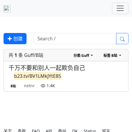
✚ 创建
共
1
条 Guff/B站
分类
Guff
标签
B站
千万不要和别人一起欺负自己
b23.tv/BV1LMkJYtE85
netnr
1.4K
B站
关于
条款
FAQ
API
备站
DK
Status
留言