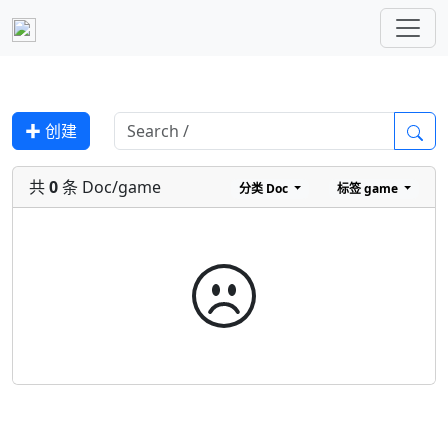
✚ 创建
共
0
条 Doc/game
分类
Doc
标签
game