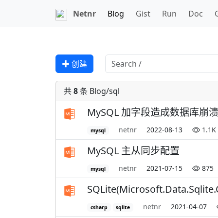
Netnr
Blog
Gist
Run
Doc
✚ 创建
共
8
条 Blog/sql
MySQL 加字段造成数据库崩
netnr
2022-08-13
1.1K
mysql
MySQL 主从同步配置
netnr
2021-07-15
875
mysql
SQLite(Microsoft.Data.
netnr
2021-04-07
csharp
sqlite