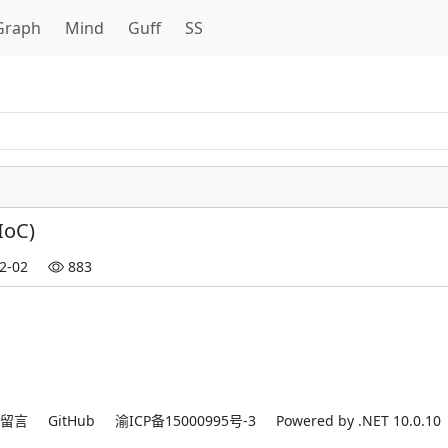
Graph
Mind
Guff
SS
oC)
2-02
883
留言
GitHub
渝ICP备15000995号-3
Powered by .NET 10.0.10