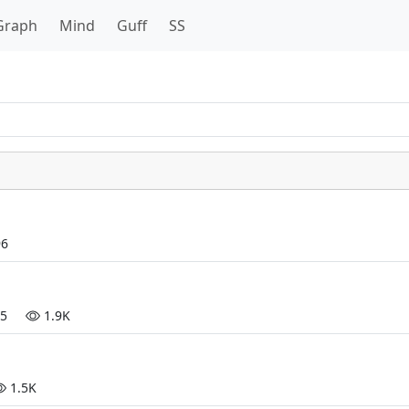
Graph
Mind
Guff
SS
6
15
1.9K
1.5K