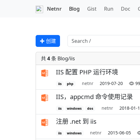
Netnr
Blog
Gist
Run
Doc
✚ 创建
共
4
条 Blog/iis
IIS 配置 PHP 运行环境
netnr
2019-07-20
99
iis
php
IIS，appcmd 命令使用记录
netnr
2018-01-
iis
windows
dos
注册 .net 到 iis
netnr
2015-06-05
iis
windows