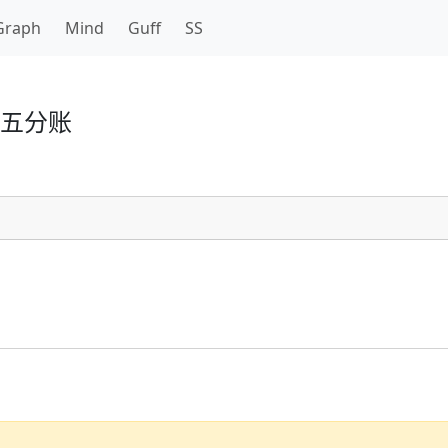
Graph
Mind
Guff
SS
五分账