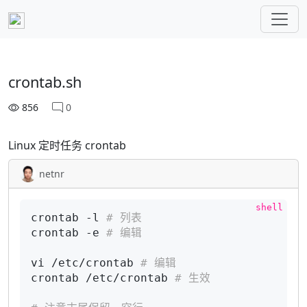
crontab.sh
856
0
Linux 定时任务 crontab
netnr
crontab -l 
# 列表
crontab -e 
# 编辑
vi /etc/crontab 
# 编辑
crontab /etc/crontab 
# 生效