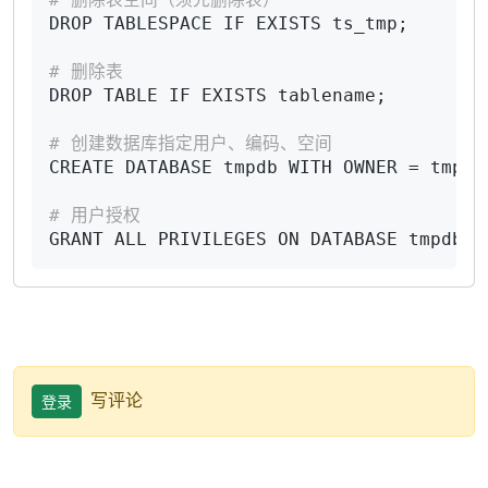
DROP TABLESPACE IF EXISTS ts_tmp;

# 删除表
DROP TABLE IF EXISTS tablename;

# 创建数据库指定用户、编码、空间
CREATE DATABASE tmpdb WITH OWNER = tmpus
# 用户授权
GRANT ALL PRIVILEGES ON DATABASE tmpdb T
写评论
登录