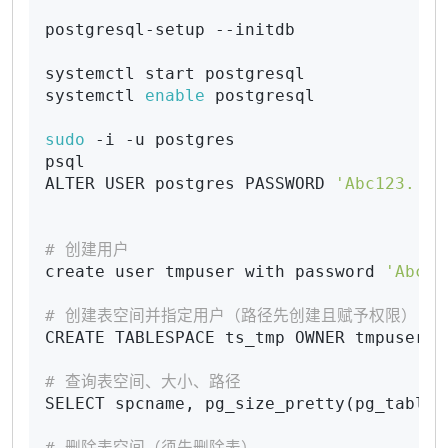
postgresql-setup --initdb

systemctl start postgresql

systemctl 
enable
 postgresql

sudo
 -i -u postgres

psql

ALTER USER postgres PASSWORD 
'Abc123.'
; 
# 创建用户
create user tmpuser with password 
'Abc12
# 创建表空间并指定用户（路径先创建且赋予权限）	chown -
CREATE TABLESPACE ts_tmp OWNER tmpuser L
# 查询表空间、大小、路径
SELECT spcname, pg_size_pretty(pg_tables
# 删除表空间（须先删除表）