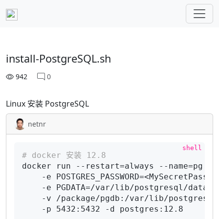
install-PostgreSQL.sh
942
0
Linux 安装 PostgreSQL
netnr
# docker 安装 12.8
docker run --restart=always --name=pg \

    -e POSTGRES_PASSWORD=<MySecretPasswor
    -e PGDATA=/var/lib/postgresql/data/pg
    -v /package/pgdb:/var/lib/postgresql/
    -p 5432:5432 -d postgres:12.8
