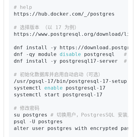
# help
https://hub.docker.com/_/postgres

# 选择版本 （以 17 为例）
https://www.postgresql.org/download/linux
dnf install -y https://download.postgres
dnf -qy module 
disable
 postgresql   
# 禁
dnf install -y postgresql17-server  
# 安
# 初始化数据库并启用自动启动（可选）
/usr/pgsql-17/bin/postgresql-17-setup ini
systemctl 
enable
 postgresql-17

systemctl start postgresql-17

# 修改密码
su postgres 
# 切换用户，PostgresSQL 安装后
psql -U postgres

alter user postgres with encrypted passw