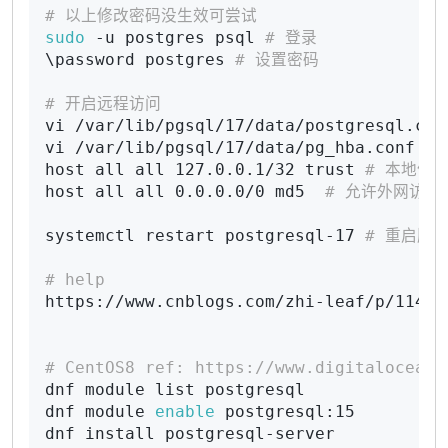
# 以上修改密码没生效可尝试
sudo
 -u postgres psql 
# 登录
\password postgres 
# 设置密码
# 开启远程访问
vi /var/lib/pgsql/17/data/postgresql.con
vi /var/lib/pgsql/17/data/pg_hba.conf   
host all all 127.0.0.1/32 trust 
# 本地信
host all all 0.0.0.0/0 md5  
# 允许外网访问
systemctl restart postgresql-17 
# 重启服
# help
https://www.cnblogs.com/zhi-leaf/p/114320
# CentOS8 ref: https://www.digitalocean.
dnf module list postgresql

dnf module 
enable
 postgresql:15

dnf install postgresql-server
