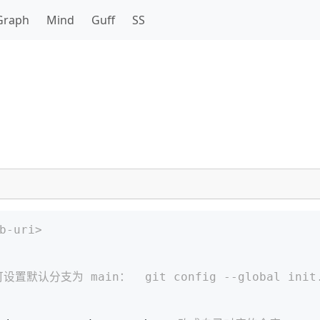
Graph
Mind
Guff
SS
b-uri>
置默认分支为 main：  git config --global init.d