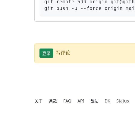
git remote add origin git@gith
git push -u --force origin mai
写评论
登录
关于
条款
FAQ
API
备站
DK
Status