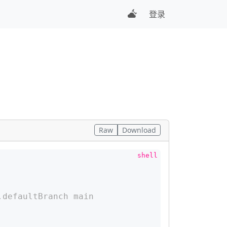
登录
Raw
Download
efaultBranch main