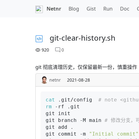
Netnr
Blog
Gist
Run
Doc
git-clear-history.sh
920
0
git 彻底清理历史，仅保留最新一份，慎重操作
netnr
2021-08-28
cat
 .git/config  
# note <githu
rm
 -rf .git

git init

git branch -M main 
# 修改分支，可设
git add .

git commit -m 
"Initial commit"