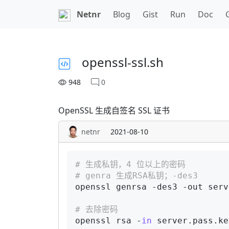
Netnr
Blog
Gist
Run
Doc
openssl-ssl.sh
948
0
OpenSSL 生成自签名 SSL 证书
netnr
2021-08-10
# 生成私钥，4 位以上的密码
# genra	生成RSA私钥；-des3	
openssl genrsa -des3 -out serv
# 去除密码
openssl rsa -
in
 server.pass.ke