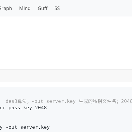
Graph
Mind
Guff
SS
des3算法；-out server.key 生成的私钥文件名；204
er.pass.key 2048

y -out server.key
