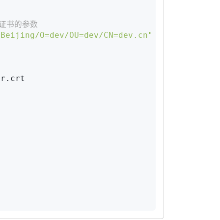
R证书的参数
=Beijing/O=dev/OU=dev/CN=dev.cn"
r.crt
