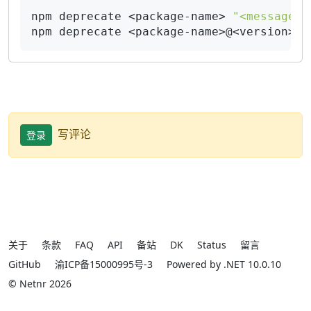
npm deprecate <package-name> 
"<message>"
npm deprecate <package-name>@<version> 
"
写评论
登录
关于
条款
FAQ
API
备站
DK
Status
留言
GitHub
渝ICP备15000995号-3
Powered by .NET 10.0.10
© Netnr 2026