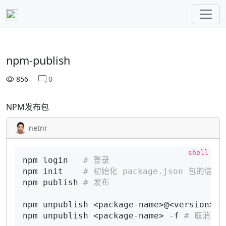
npm-publish
856
0
NPM发布包
netnr
npm login   
# 登录
npm init    
# 初始化 package.json 包的信息
npm publish 
# 发布
npm unpublish <package-name>@<version> 
npm unpublish <package-name> -f 
# 取消发