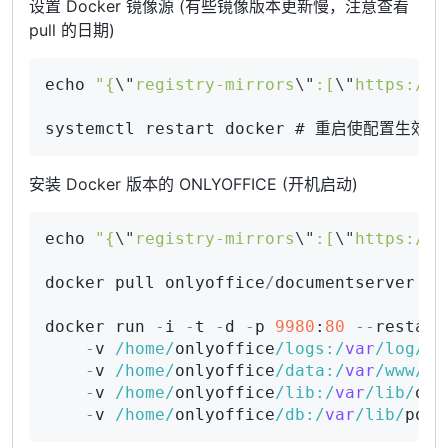
设置 Docker 镜像源 (有些镜像版本更新慢，注意查看
pull 的日期)
echo 
"{
\"
registry-mirrors
\"
:[
\"
https://h
安装 Docker 版本的 ONLYOFFICE (开机启动)
echo 
"{
\"
registry-mirrors
\"
:[
\"
https://h
docker pull onlyoffice
/
documentserver #
docker run 
-
i 
-
t 
-
d 
-
p 
9980
:
80
--
restart
-
v 
/home/
onlyoffice
/logs:/
var
/log/
on
-
v 
/home/
onlyoffice
/data:/
var
/www/
on
-
v 
/home/
onlyoffice
/lib:/
var
/lib/
onl
-
v 
/home/
onlyoffice
/db:/
var
/lib/
post