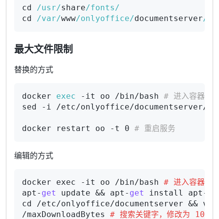
cd 
/usr/
share
/fonts/
cd 
/var/
www
/onlyoffice/
documentserver
/co
最大文件限制
替换的方式
docker 
exec
 -it oo /bin/bash 
# 进入容器
sed -i /etc/onlyoffice/documentserver/de
docker restart oo -t 0 
# 重启服务
编辑的方式
docker exec -it oo /bin/bash 
# 进入容器
apt-
get
 update && apt-
get
 install apt-
fi
cd /etc/onlyoffice/documentserver && vim
/maxDownloadBytes 
# 搜索关键字，修改为 104857