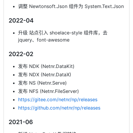
调整 Newtonsoft.Json 组件为 System.Text.Json
2022-04
升级 站点引入 shoelace-style 组件库，去
jquery、font-awesome
2022-02
发布 NDK (Netnr.DataKit)
发布 NDX (Netnr.DataX)
发布 NS (Netnr.Serve)
发布 NFS (Netnr.FileServer)
https://gitee.com/netnr/np/releases
https://github.com/netnr/np/releases
2021-06