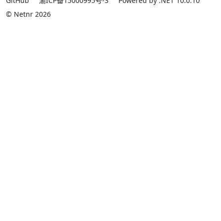
GitHub
渝ICP备15000995号-3
Powered by .NET 10.0.10
© Netnr 2026