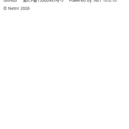
GitHub
渝ICP备15000995号-3
Powered by .NET 10.0.10
© Netnr 2026