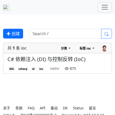
✚ 创建
共
1
条 ioc
分类
标签
ioc
C# 依赖注入 (DI) 与控制反转 (IoC)
netnr
875
AIG
csharp
di
ioc
关于
条款
FAQ
API
备站
DK
Status
留言