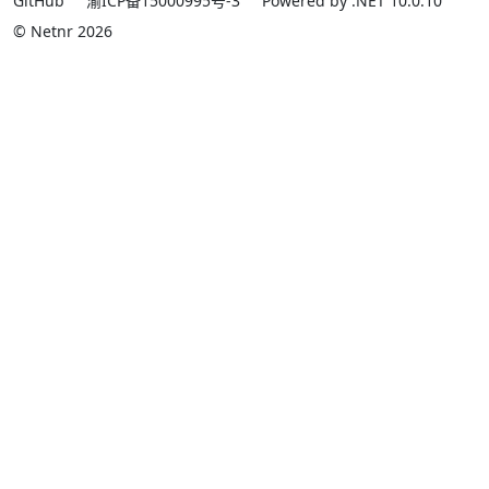
GitHub
渝ICP备15000995号-3
Powered by .NET 10.0.10
© Netnr 2026