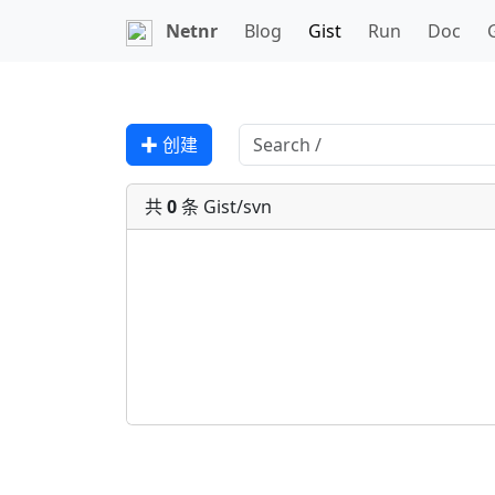
Netnr
Blog
Gist
Run
Doc
✚ 创建
共
0
条 Gist/svn