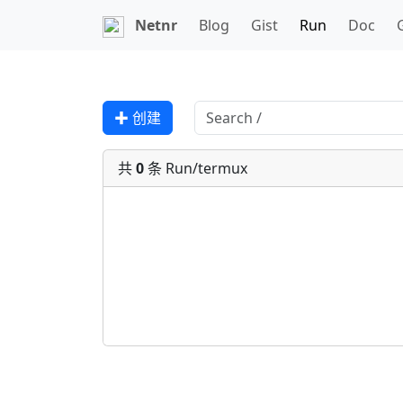
Netnr
Blog
Gist
Run
Doc
✚ 创建
共
0
条 Run/termux