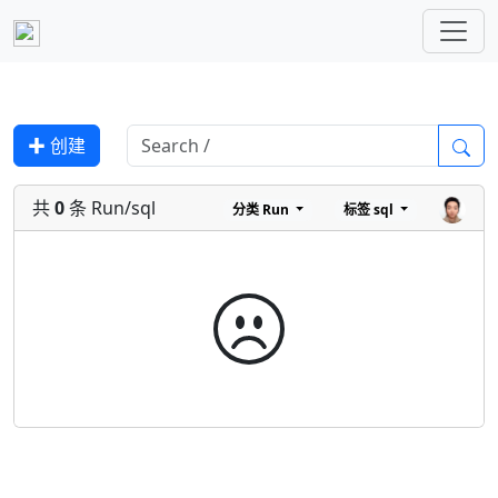
✚ 创建
共
0
条 Run/sql
分类
Run
标签
sql