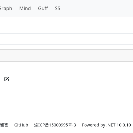
Graph
Mind
Guff
SS
留言
GitHub
渝ICP备15000995号-3
Powered by .NET 10.0.10