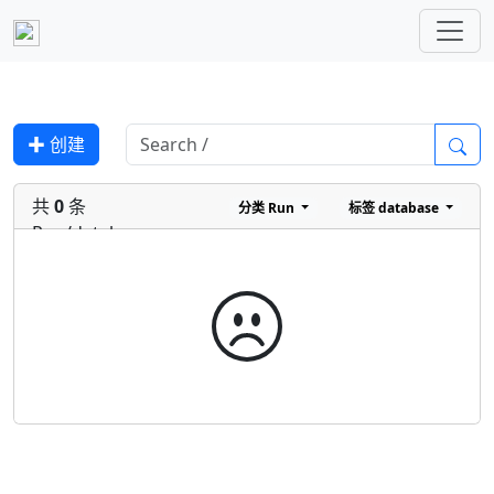
✚ 创建
共
0
条
分类
Run
标签
database
Run/database