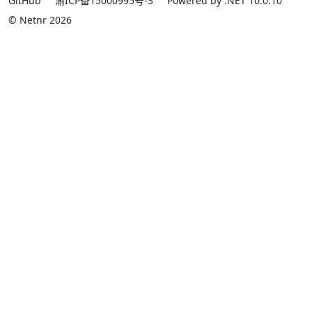
GitHub
渝ICP备15000995号-3
Powered by .NET 10.0.10
© Netnr 2026