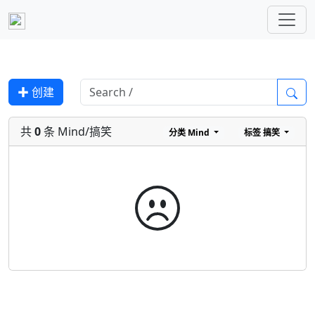
✚ 创建
共
0
条 Mind/搞笑
分类
Mind
标签
搞笑