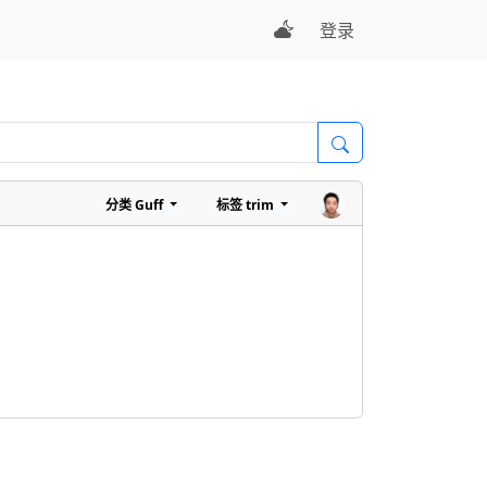
登录
分类
Guff
标签
trim