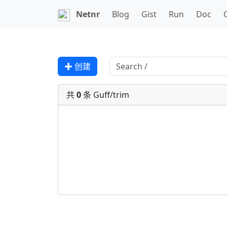
Netnr
Blog
Gist
Run
Doc
✚ 创建
共
0
条 Guff/trim