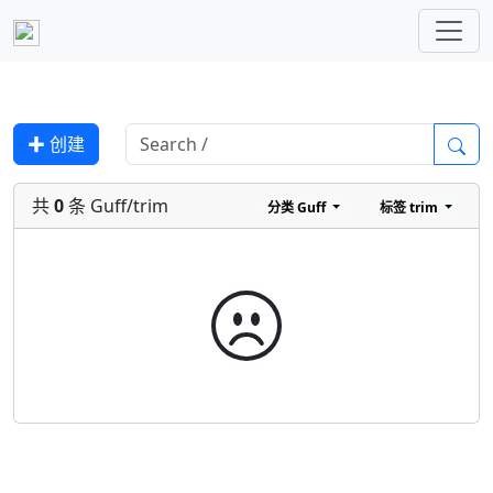
✚ 创建
共
0
条 Guff/trim
分类
Guff
标签
trim