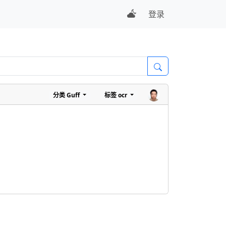
登录
分类
Guff
标签
ocr