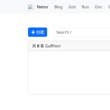
Netnr
Blog
Gist
Run
Doc
✚ 创建
共
0
条 Guff/ocr