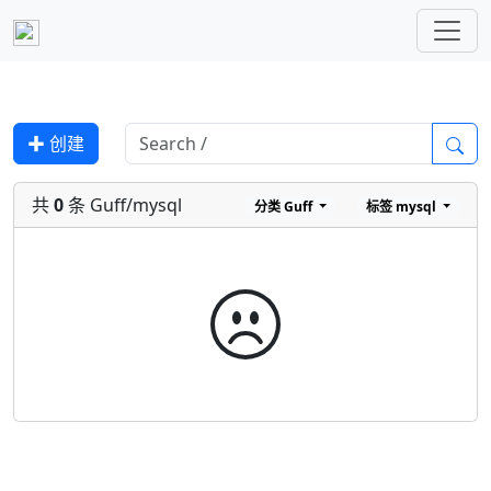
✚ 创建
共
0
条 Guff/mysql
分类
Guff
标签
mysql