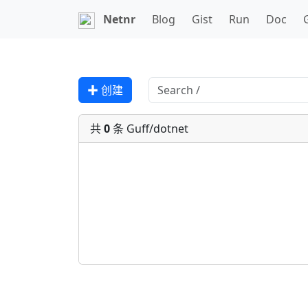
Netnr
Blog
Gist
Run
Doc
✚ 创建
共
0
条 Guff/dotnet