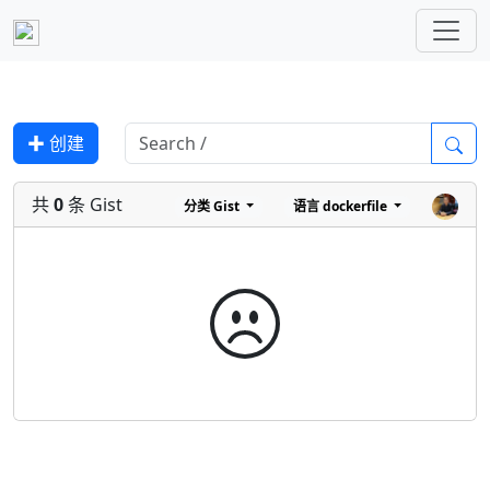
✚ 创建
共
0
条 Gist
分类
Gist
语言
dockerfile