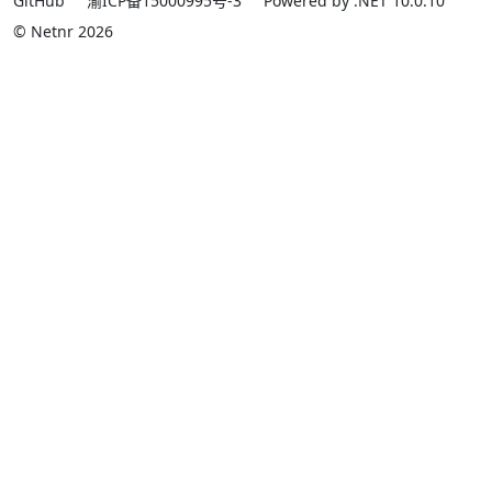
GitHub
渝ICP备15000995号-3
Powered by .NET 10.0.10
© Netnr 2026