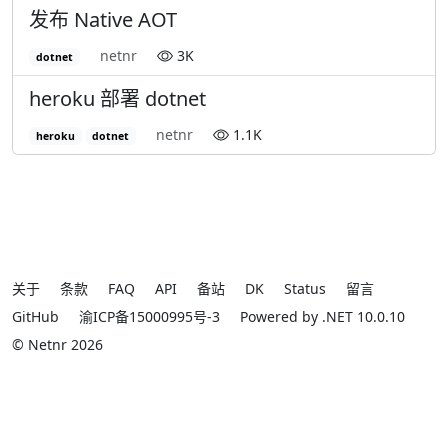
发布 Native AOT
netnr
3K
dotnet
heroku 部署 dotnet
netnr
1.1K
heroku
dotnet
关于
条款
FAQ
API
备站
DK
Status
留言
GitHub
渝ICP备15000995号-3
Powered by .NET 10.0.10
© Netnr 2026