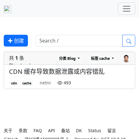
✚ 创建
共
1
条
分类
Blog
标签
cache
Blog/cache
CDN 缓存导致数据泄露或内容错乱
netnr
493
cdn
cache
关于
条款
FAQ
API
备站
DK
Status
留言