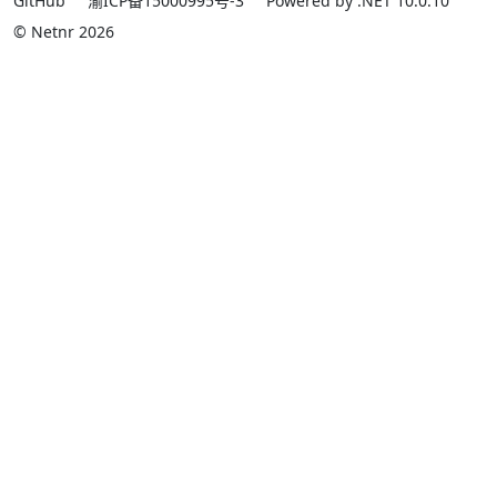
GitHub
渝ICP备15000995号-3
Powered by .NET 10.0.10
© Netnr 2026