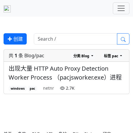
✚ 创建
共
1
条 Blog/pac
分类
Blog
标签
pac
出现大量 HTTP Auto Proxy Detection
Worker Process （pacjsworker.exe）进程
netnr
2.7K
windows
pac