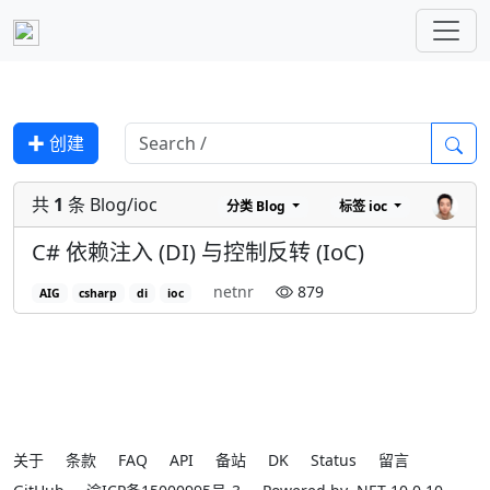
✚ 创建
共
1
条 Blog/ioc
分类
Blog
标签
ioc
C# 依赖注入 (DI) 与控制反转 (IoC)
netnr
879
AIG
csharp
di
ioc
关于
条款
FAQ
API
备站
DK
Status
留言