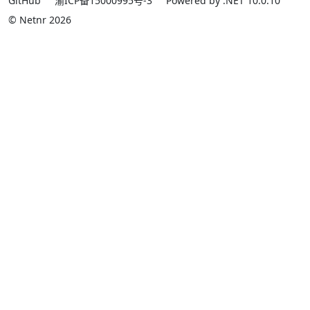
GitHub
渝ICP备15000995号-3
Powered by .NET 10.0.10
© Netnr 2026