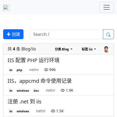
✚ 创建
共
4
条 Blog/iis
分类
Blog
标签
iis
IIS 配置 PHP 运行环境
netnr
996
iis
php
IIS，appcmd 命令使用记录
netnr
1.9K
iis
windows
dos
注册 .net 到 iis
netnr
1.5K
iis
windows