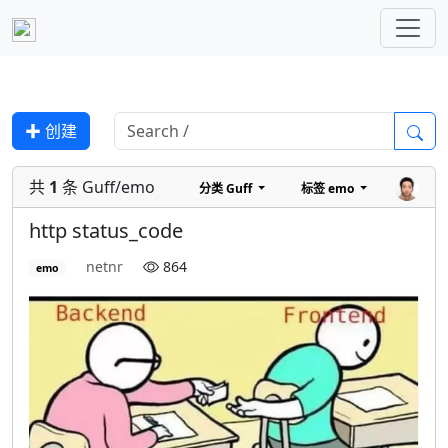
✚ 创建
共
1
条 Guff/emo
分类
Guff
标签
emo
http status_code
netnr
864
emo