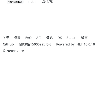
netnr
4.7K
text-editor
关于
条款
FAQ
API
备站
DK
Status
留言
GitHub
渝ICP备15000995号-3
Powered by .NET 10.0.10
© Netnr 2026