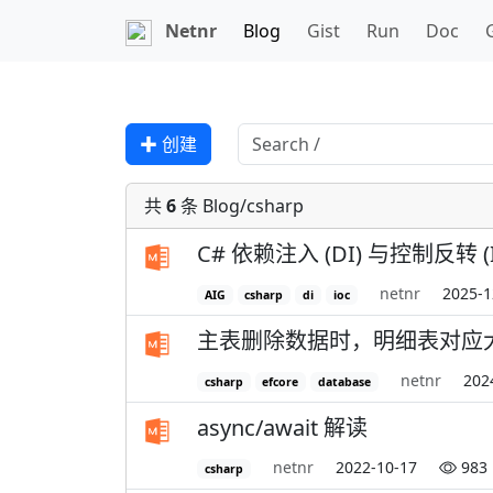
Netnr
Blog
Gist
Run
Doc
✚ 创建
共
6
条 Blog/csharp
C# 依赖注入 (DI) 与控制反转 (I
netnr
2025-1
AIG
csharp
di
ioc
主表删除数据时，明细表对应
netnr
202
csharp
efcore
database
async/await 解读
netnr
2022-10-17
983
csharp