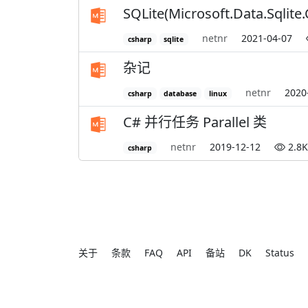
SQLite(Microsoft.Data.
netnr
2021-04-07
csharp
sqlite
杂记
netnr
2020
csharp
database
linux
C# 并行任务 Parallel 类
netnr
2019-12-12
2.8K
csharp
关于
条款
FAQ
API
备站
DK
Status