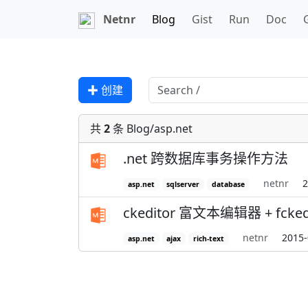
Netnr
Blog
Gist
Run
Doc
✚ 创建
共
2
条 Blog/asp.net
.net 跨数据库事务操作方法
netnr
2
asp.net
sqlserver
database
ckeditor 富文本编辑器 + fck
netnr
2015-
asp.net
ajax
rich-text