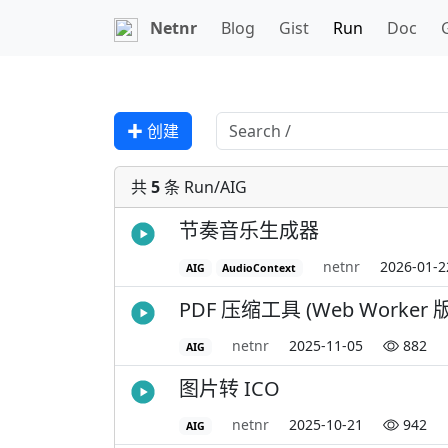
Netnr
Blog
Gist
Run
Doc
✚ 创建
共
5
条 Run/AIG
节奏音乐生成器
netnr
2026-01-2
AIG
AudioContext
PDF 压缩工具 (Web Worker 
netnr
2025-11-05
882
AIG
图片转 ICO
netnr
2025-10-21
942
AIG