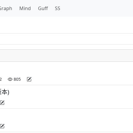
Graph
Mind
Guff
SS
2
805
版本)