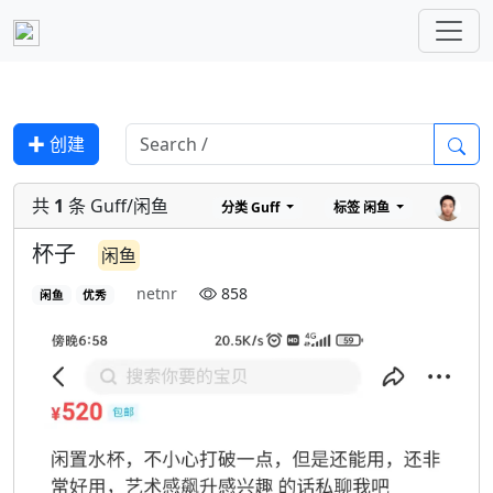
✚ 创建
共
1
条 Guff/闲鱼
分类
Guff
标签
闲鱼
杯子
闲鱼
netnr
858
闲鱼
优秀