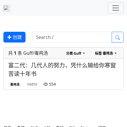
✚ 创建
共
1
条 Guff/毒鸡汤
分类
Guff
标签
毒鸡汤
富二代：几代人的努力，凭什么输给你寒窗
苦读十年书
netnr
554
毒鸡汤