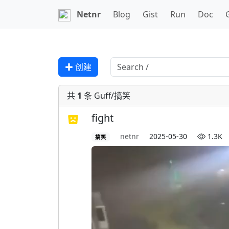
Netnr
Blog
Gist
Run
Doc
✚ 创建
共
1
条 Guff/搞笑
fight
netnr
2025-05-30
1.3K
搞笑